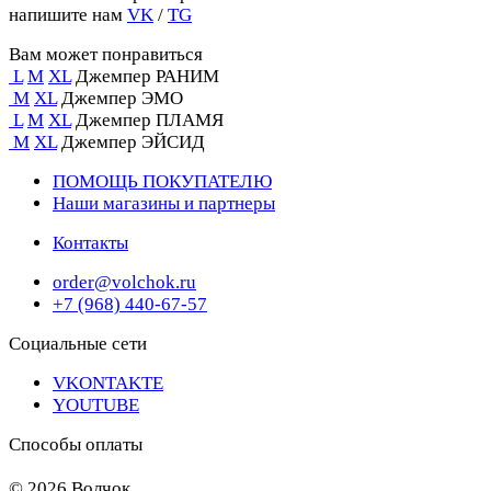
напишите нам
VK
/
TG
Вам может понравиться
L
M
XL
Джемпер РАНИМ
M
XL
Джемпер ЭМО
L
M
XL
Джемпер ПЛАМЯ
M
XL
Джемпер ЭЙСИД
ПОМОЩЬ ПОКУПАТЕЛЮ
Наши магазины и партнеры
Контакты
order@volchok.ru
+7 (968) 440-67-57
Социальные сети
VKONTAKTE
YOUTUBE
Способы оплаты
© 2026 Волчок